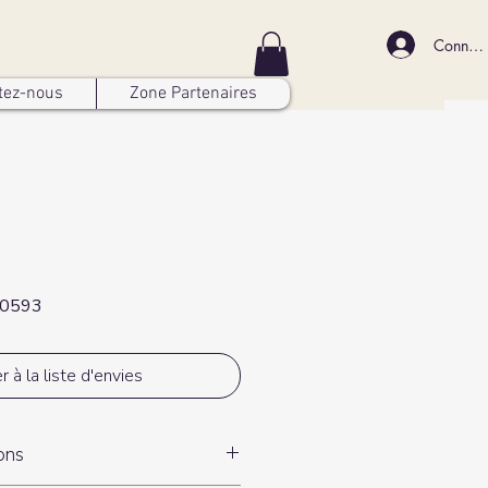
Connex
tez-nous
Zone Partenaires
60593
r à la liste d'envies
ions