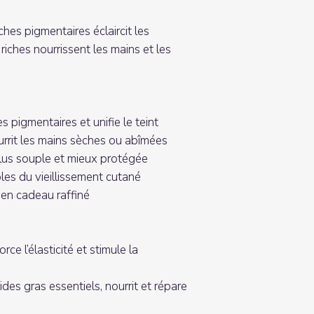
hes pigmentaires éclaircit les
riches nourrissent les mains et les
s pigmentaires et unifie le teint
rrit les mains sèches ou abîmées
lus souple et mieux protégée
bles du vieillissement cutané
 en cadeau raffiné
orce l’élasticité et stimule la
ides gras essentiels, nourrit et répare