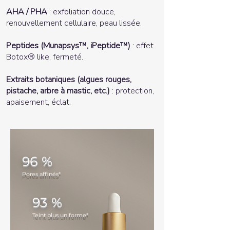
AHA / PHA
: exfoliation douce,
renouvellement cellulaire, peau lissée.
Peptides (Munapsys™, iPeptide™)
: effet
Botox® like, fermeté.
Extraits botaniques (algues rouges,
pistache, arbre à mastic, etc.)
: protection,
apaisement, éclat.
96 %
Pores affinés*
93 %
Teint plus uniforme*