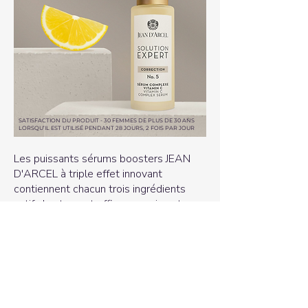
SATISFACTION DU PRODUIT - 30 FEMMES DE PLUS DE 30 ANS
LORSQU’IL EST UTILISÉ PENDANT 28 JOURS, 2 FOIS PAR JOUR
Les puissants sérums boosters JEAN
D'ARCEL à triple effet innovant
contiennent chacun trois ingrédients
actifs hautement efficaces qui sont
précisément coordonnés et renforcent
mutuellement l'effet de chacun.
Vos clients peuvent compléter leur
routine de soins quotidienne avec
d'autres produits de la gamme, comme