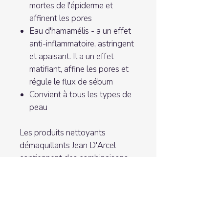
mortes de l'épiderme et
affinent les pores
Eau d'hamamélis - a un effet
anti-inflammatoire, astringent
et apaisant. Il a un effet
matifiant, affine les pores et
régule le flux de sébum
Convient à tous les types de
peau
Les produits nettoyants
démaquillants Jean D'Arcel
contiennent des combinaisons
coordonnées d'actifs hautement
efficaces issus des soins du
visage, qui assurent
spécifiquement des résultats