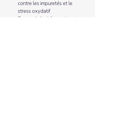
contre les impuretés et le
stress oxydatif
Beurre de karité – apaise et
répare les peaux sèches
Squalane végétal – préserve
l’hydratation et la souplesse
naturelle
Résultat :
La peau est nourrie,
confortable, veloutée au
toucher et retrouve un aspect
sain et lumineux
Détails produit :
Type de produit : lotion pour le
corps, crème pour le corps