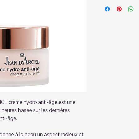
Appliquer la Crème
Jean D'Arcel matin et 
préalablement nettoy
 crème hydro anti-âge est une
 heures basée sur les dernières
nti-âge.
donne à la peau un aspect radieux et