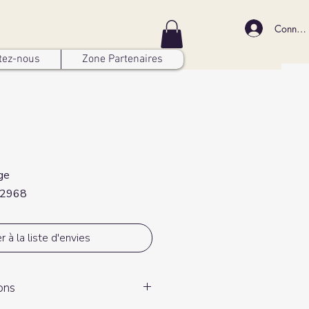
Connex
tez-nous
Zone Partenaires
ge
02968
r à la liste d'envies
ions