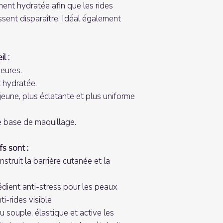
ent hydratée afin que les rides
sent disparaître. Idéal également
l :
heures.
 hydratée.
jeune, plus éclatante et plus uniforme
 base de maquillage.
fs sont :
onstruit la barrière cutanée et la
rédient anti-stress pour les peaux
i-rides visible
u souple, élastique et active les