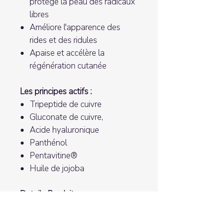
protège la peau des radicaux
libres
Améliore l'apparence des
rides et des ridules
Apaise et accélère la
régénération cutanée
Les principes actifs :
Tripeptide de cuivre
Gluconate de cuivre,
Acide hyaluronique
Panthénol
Pentavitine®
Huile de jojoba
Details Produit :
Type de
produit: sérums, produits aux