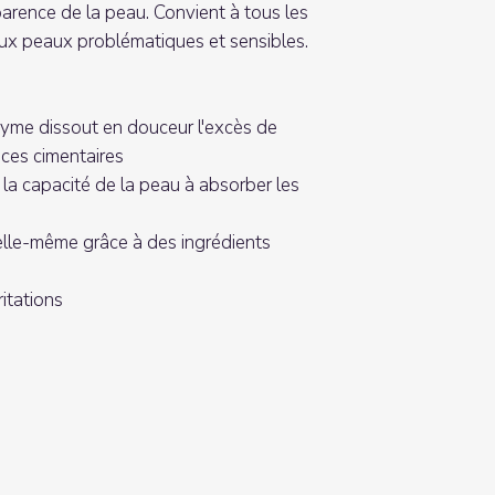
pparence de la peau. Convient à tous les
de potassium, lactate
aux peaux problématiques et sensibles.
chlorure de calcium,
potassium, benzoate 
me dissout en douceur l'excès de
nces cimentaires
la capacité de la peau à absorber les
elle-même grâce à des ingrédients
ritations