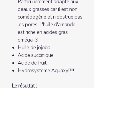
Particulièrement adapté aux
peaux grasses car il est non
comédogène et n'obstrue pas
les pores. L'huile d'amande
est riche en acides gras
oméga-3
Huile de jojoba
Acide succinique
Acide de fruit
Hydrosystème Aquaxyl™
Le résultat :
Un teint rafraîchi et affiné.
Les produits nettoyants
démaquillants Jean D'Arcel
contiennent des combinaisons
coordonnées d'actifs hautement