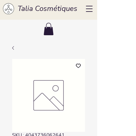
Talia Cosmétiques
SKU : 4043736062641