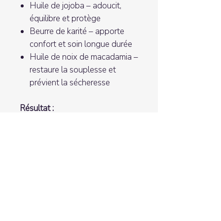
Huile de jojoba – adoucit,
équilibre et protège
Beurre de karité – apporte
confort et soin longue durée
Huile de noix de macadamia –
restaure la souplesse et
prévient la sécheresse
Résultat :
La peau est intensément
nourrie, plus lisse, plus souple
et visiblement rajeunie.
Les ridules s’estompent, la
texture est adoucie, et l’éclat
naturel est ravivé
Détails produit :