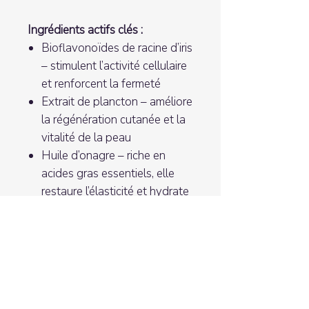
Ingrédients actifs clés :
Bioflavonoïdes de racine d’iris
– stimulent l’activité cellulaire
et renforcent la fermeté
Extrait de plancton – améliore
la régénération cutanée et la
vitalité de la peau
Huile d’onagre – riche en
acides gras essentiels, elle
restaure l’élasticité et hydrate
en profondeur
Détails produit :
Type de produit : soins de jour,
soins de nuit, soins 24h, fluides,
crème de nuit