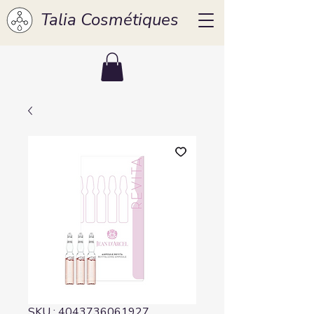
Talia Cosmétiques
SKU : 4043736061927